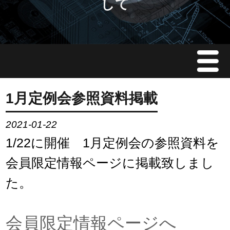
して
Menu
JMAについて
1月定例会参照資料掲載
会員情報
2021-01-22
1/22に開催 1月定例会の参照資料を
イベント案内
会員限定情報ページに掲載致しまし
ご入会案内
た。
会員限定情報
会員限定情報ページへ