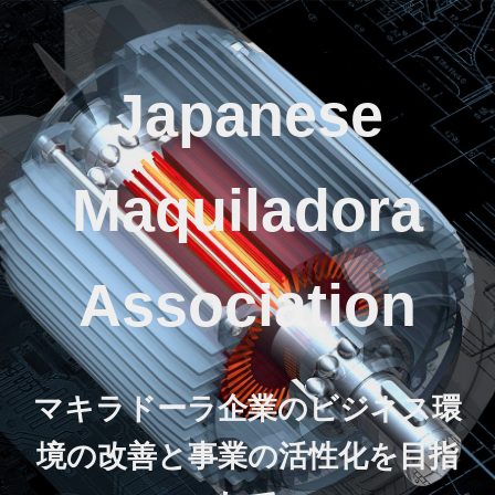
Japanese
Maquiladora
Association
マキラドーラ企業のビジネス環
境の改善と事業の活性化を目指