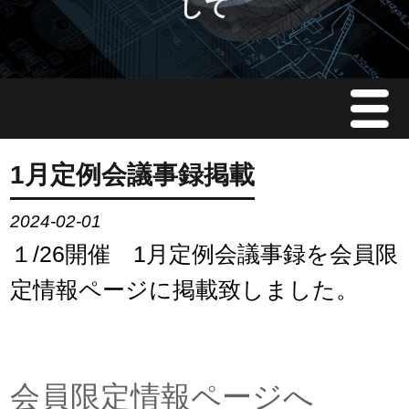
して
Menu
JMAについて
1月定例会議事録掲載
会員情報
2024-02-01
１/26開催 1月定例会議事録を会員限
イベント案内
定情報ページに掲載致しました。
ご入会案内
会員限定情報
会員限定情報ページへ