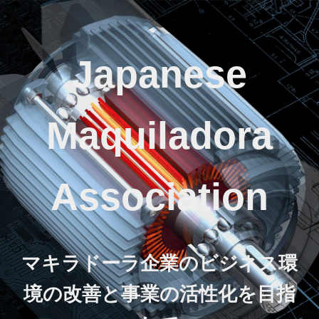
Japanese
Maquiladora
Association
マキラドーラ企業のビジネス環
境の改善と事業の活性化を目指