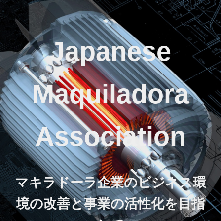
Japanese
Maquiladora
Association
マキラドーラ企業のビジネス環
境の改善と事業の活性化を目指