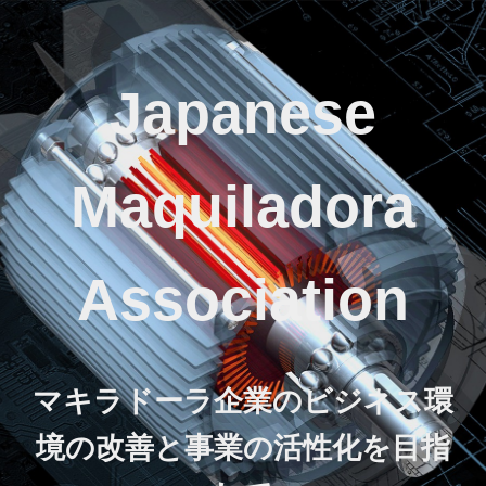
Japanese
Maquiladora
Association
マキラドーラ企業のビジネス環
境の改善と事業の活性化を目指