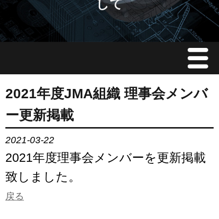
して
Menu
JMAについて
2021年度JMA組織 理事会メンバ
ー更新掲載
会員情報
2021-03-22
イベント案内
2021年度理事会メンバーを更新掲載
ご入会案内
致しました。
戻る
会員限定情報