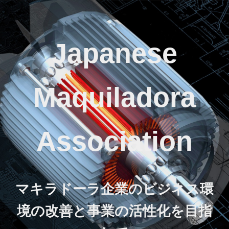
Japanese
Maquiladora
Association
マキラドーラ企業のビジネス環
境の改善と事業の活性化を目指