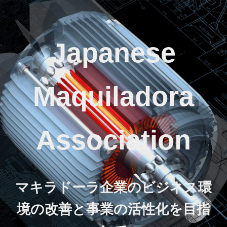
Japanese
Maquiladora
Association
マキラドーラ企業のビジネス環
境の改善と事業の活性化を目指