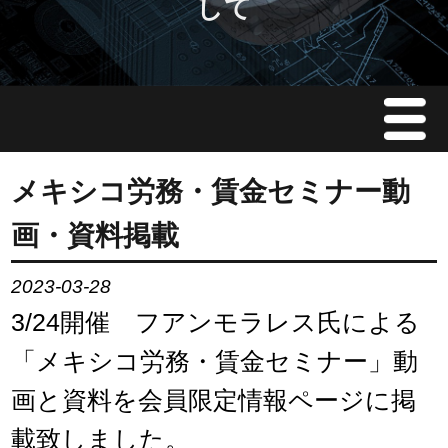
して
Menu
JMAについて
メキシコ労務・賃金セミナー動
画・資料掲載
会員情報
2023-03-28
イベント案内
3/24開催 フアンモラレス氏による
ご入会案内
「メキシコ労務・賃金セミナー」動
画と資料を会員限定情報ページに掲
会員限定情報
載致しました。