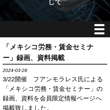
して
Menu
JMAについて
「メキシコ労務・賃金セミナ
ー」録画、資料掲載
会員情報
2024-03-28
イベント案内
3/22開催 フアンモラレス氏による
ご入会案内
「メキシコ労務・賃金セミナー」の
録画、資料を会員限定情報ページへ
会員限定情報
掲載致しました。