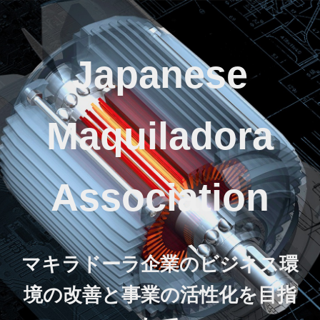
Japanese
Maquiladora
Association
マキラドーラ企業のビジネス環
境の改善と事業の活性化を目指