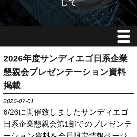
して
Menu
JMAについて
2026年度サンディエゴ日系企業
懇親会プレゼンテーション資料
会員情報
掲載
イベント案内
2026-07-01
ご入会案内
6/26に開催致しましたサンディエゴ
日系企業懇親会第1部でのプレゼンテ
会員限定情報
ーション資料を会員限定情報ページ