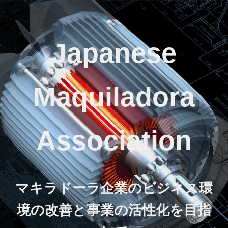
Japanese
Maquiladora
Association
マキラドーラ企業のビジネス環
境の改善と事業の活性化を目指