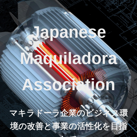
Japanese
Maquiladora
Association
マキラドーラ企業のビジネス環
境の改善と事業の活性化を目指