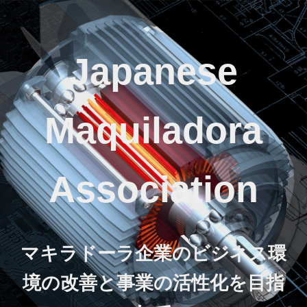
Japanese
Maquiladora
Association
マキラドーラ企業のビジネス環
境の改善と事業の活性化を目指