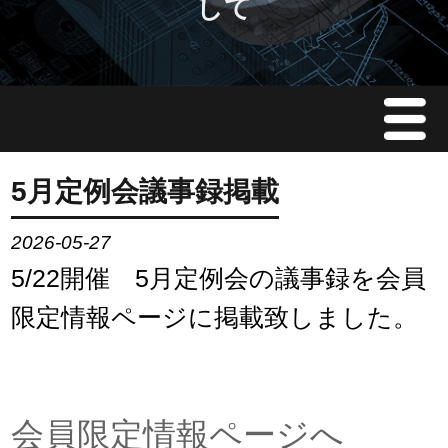
して
Menu
JMAについて
5月定例会議事録掲載
会員情報
2026-05-27
5/22開催 5月定例会の議事録を会員
イベント案内
限定情報ページに掲載致しました。
ご入会案内
会員限定情報
会員限定情報ページへ