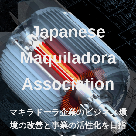
Japanese
Maquiladora
Association
マキラドーラ企業のビジネス環
境の改善と事業の活性化を目指