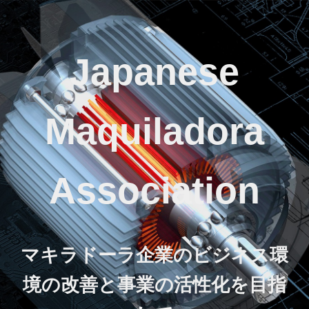
Japanese
Maquiladora
Association
マキラドーラ企業のビジネス環
境の改善と事業の活性化を目指