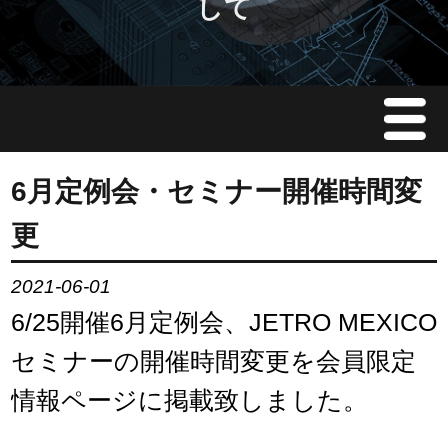
して
Menu
JMAについて
6月定例会・セミナー開催時間変
更
会員情報
2021-06-01
イベント案内
6/25開催6月定例会、JETRO MEXICO
ご入会案内
セミナーの開催時間変更を会員限定
情報ページに掲載致しました。
会員限定情報