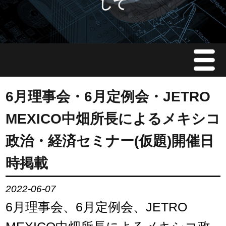
して
Menu
JMAについて
6月理事会・6月定例会・JETRO
MEXICO中畑所長によるメキシコ
会員情報
政治・経済セミナー(仮題)開催日
イベント案内
時掲載
ご入会案内
2022-06-07
6月理事会、6月定例会、JETRO
会員限定情報