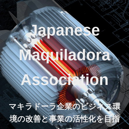
Japanese
Maquiladora
Association
マキラドーラ企業のビジネス環
境の改善と事業の活性化を目指