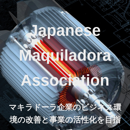
Japanese
Maquiladora
Association
マキラドーラ企業のビジネス環
境の改善と事業の活性化を目指