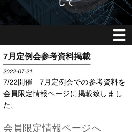
して
Menu
JMAについて
7月定例会参考資料掲載
会員情報
2022-07-21
7/22開催 7月定例会での参考資料を
イベント案内
会員限定情報ページに掲載致しまし
ご入会案内
た。
会員限定情報
会員限定情報ページへ