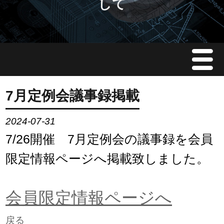
して
Menu
JMAについて
7月定例会議事録掲載
会員情報
2024-07-31
7/26開催 7月定例会の議事録を会員
イベント案内
限定情報ページへ掲載致しました。
ご入会案内
会員限定情報ページへ
会員限定情報
戻る