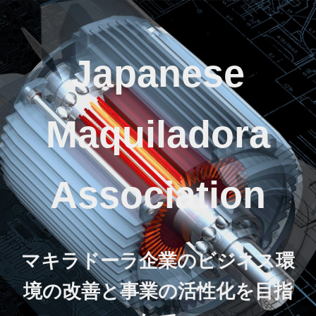
Japanese
Maquiladora
Association
マキラドーラ企業のビジネス環
境の改善と事業の活性化を目指