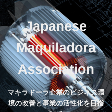
Japanese
Maquiladora
Association
マキラドーラ企業のビジネス環
境の改善と事業の活性化を目指