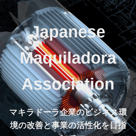
Japanese
Maquiladora
Association
マキラドーラ企業のビジネス環
境の改善と事業の活性化を目指