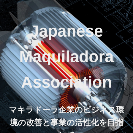
Japanese
Maquiladora
Association
マキラドーラ企業のビジネス環
境の改善と事業の活性化を目指