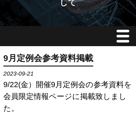
して
Menu
JMAについて
9月定例会参考資料掲載
会員情報
2023-09-21
9/22(金）開催9月定例会の参考資料を
イベント案内
会員限定情報ページに掲載致しまし
ご入会案内
た。
会員限定情報