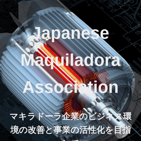
Japanese
Maquiladora
Association
マキラドーラ企業のビジネス環
境の改善と事業の活性化を目指