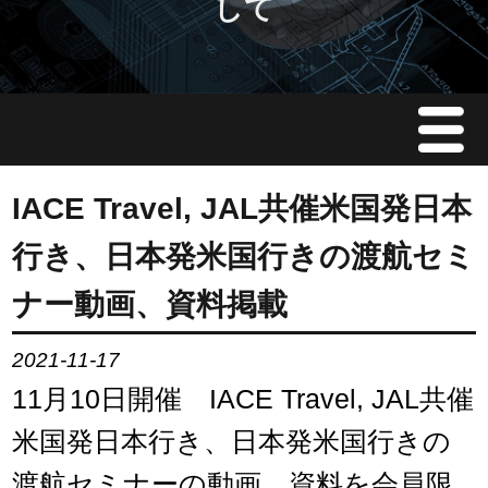
して
Menu
JMAについて
IACE Travel, JAL共催米国発日本
行き、日本発米国行きの渡航セミ
会員情報
ナー動画、資料掲載
イベント案内
2021-11-17
ご入会案内
11月10日開催 IACE Travel, JAL共催
米国発日本行き、日本発米国行きの
会員限定情報
渡航セミナーの動画、資料を会員限