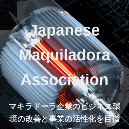
Japanese
Maquiladora
Association
マキラドーラ企業のビジネス環
境の改善と事業の活性化を目指