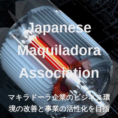
Japanese
Maquiladora
Association
マキラドーラ企業のビジネス環
境の改善と事業の活性化を目指