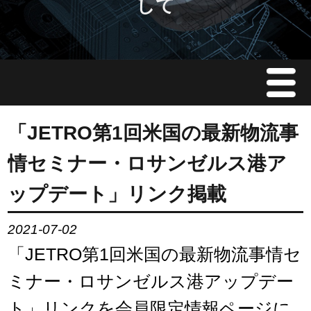
して
Menu
JMAについて
「JETRO第1回米国の最新物流事
情セミナー・ロサンゼルス港ア
会員情報
ップデート」リンク掲載
イベント案内
2021-07-02
ご入会案内
「JETRO第1回米国の最新物流事情セ
ミナー・ロサンゼルス港アップデー
会員限定情報
ト」リンクを会員限定情報ページに