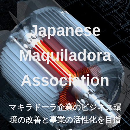
Japanese
Maquiladora
Association
マキラドーラ企業のビジネス環
境の改善と事業の活性化を目指