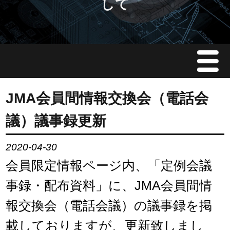
して
Menu
JMAについて
JMA会員間情報交換会（電話会
議）議事録更新
会員情報
2020-04-30
イベント案内
会員限定情報ページ内、「定例会議
ご入会案内
事録・配布資料」に、JMA会員間情
報交換会（電話会議）の議事録を掲
会員限定情報
載しておりますが、更新致しまし