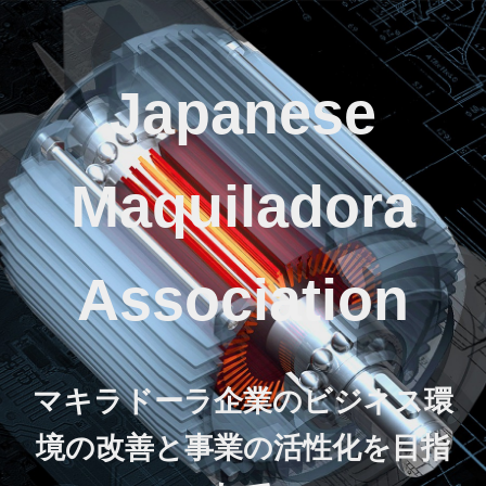
Japanese
Maquiladora
Association
マキラドーラ企業のビジネス環
境の改善と事業の活性化を目指