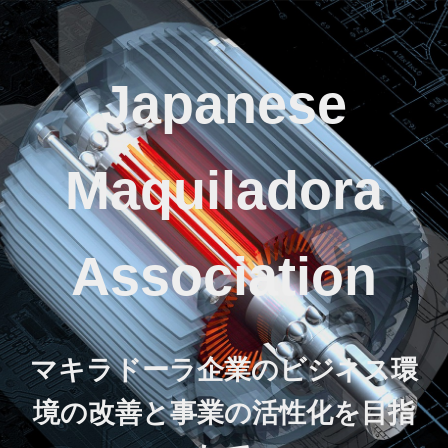
Japanese
Maquiladora
Association
マキラドーラ企業のビジネス環
境の改善と事業の活性化を目指