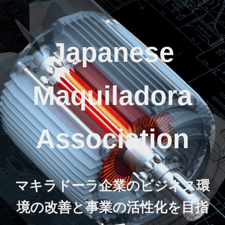
Japanese
Maquiladora
Association
マキラドーラ企業のビジネス環
境の改善と事業の活性化を目指