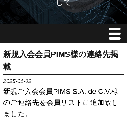
して
Menu
JMAについて
新規入会会員PIMS様の連絡先掲
載
会員情報
2025-01-02
イベント案内
新規ご入会会員PIMS S.A. de C.V.様
ご入会案内
のご連絡先を会員リストに追加致し
ました。
会員限定情報