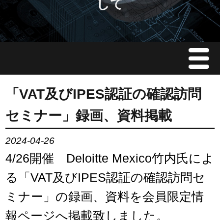
して
Menu
JMAについて
「VAT及びIPES認証の確認訪問
セミナー」録画、資料掲載
会員情報
2024-04-26
イベント案内
4/26開催 Deloitte Mexico竹内氏によ
ご入会案内
る「VAT及びIPES認証の確認訪問セ
ミナー」の録画、資料を会員限定情
会員限定情報
報ページへ掲載致しました。