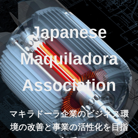
Japanese
Maquiladora
Association
マキラドーラ企業のビジネス環
境の改善と事業の活性化を目指